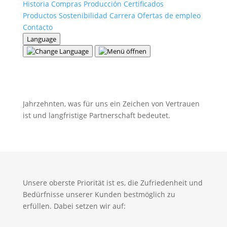
Historia
Compras
Producción
Certificados
Partnerschaften, die
Productos
Sostenibilidad
Carrera
Ofertas de empleo
verbinden
Contacto
Language
Bei Theurl Leimholzbau GmbH stehen unsere
Kunden seit jeher im Mittelpunkt. Viele unserer
Kunden begleiten uns bereits seit mehreren
Jahrzehnten, was für uns ein Zeichen von Vertrauen
ist und langfristige Partnerschaft bedeutet.
Unsere oberste Priorität ist es, die Zufriedenheit und
Bedürfnisse unserer Kunden bestmöglich zu
erfüllen. Dabei setzen wir auf: