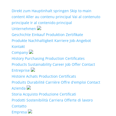
Direkt zum Hauptinhalt springen
Skip to main
content
Aller au contenu principal
Vai al contenuto
principale
Ir al contenido principal
Unternehmen
Geschichte
Einkauf
Produktion
Zertifikate
Produkte
Nachhaltigkeit
Karriere
Job-Angebot
Kontakt
Company
History
Purchasing
Production
Certificates
Products
Sustainability
Career
Job Offer
Contact
Entreprise
Histoire
Achats
Production
Certificats
Produits
Durabilité
Carrière
Offre d'emploi
Contact
Azienda
Storia
Acquisto
Produzione
Certificati
Prodotti
Sostenibilità
Carriera
Offerte di lavoro
Contatto
Empresa