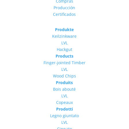
Compras
Producción
Certificados
Produkte
Keilzinkware
LVL
Hackgut
Products
Finger-jointed Timber
LVL
Wood Chips
Produits
Bois abouté
LVL
Copeaux
Prodotti
Legno giuntato
LVL
Cippato