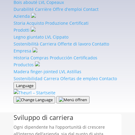
Bois abouté
LVL
Copeaux
lo affrontiamo:
Durabilité
Carrière
Offre d'emploi
Contact
Azienda
Storia
Acquisto
Produzione
Certificati
Prodotti
Sviluppo personale e
Legno giuntato
LVL
Cippato
Sostenibilità
formazione continua
Carriera
Offerte di lavoro
Contatto
Empresa
Historia
Compras
Producción
Certificados
Productos
Madera finger-jointed
LVL
Astillas
Formazione continua
Sostenibilidad
Carrera
Ofertas de empleo
Contacto
Language
Offriamo corsi di formazione regolari su nuove
tecnologie, standard di sostenibilità e metodi di
produzione innovativi.
Sviluppo di carriera
Ogni dipendente ha l’opportunità di crescere
all’interno dell’azienda, sia dal punto di vista