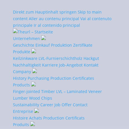
Direkt zum Hauptinhalt springen
Skip to main
content
Aller au contenu principal
Vai al contenuto
principale
Ir al contenido principal
Unternehmen
Geschichte
Einkauf
Produktion
Zertifikate
Carriera
Produkte
Keilzinkware
LVL-Furnierschichtholz
Hackgut
La nostra azienda combina tecnologie
Nachhaltigkeit
Karriere
Job-Angebot
Kontakt
all’avanguardia con un ambiente di lavoro adatto alle
Company
esigenze dei nostri dipendenti.
History
Purchasing
Production
Certificates
Products
Finger-jointed Timber
LVL – Laminated Veneer
Lumber
Wood Chips
Sustainability
Career
Job Offer
Contact
Entreprise
Histoire
Achats
Production
Certificats
Produits
Ciò che è importante per i nostri dipendenti e come