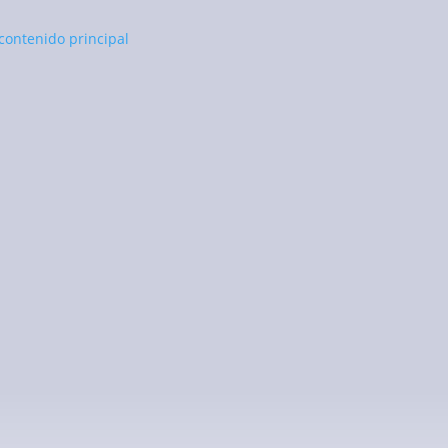
l contenido principal
tez ce site web. Les données personnelles sont
ur la protection des données dans notre
ans les mentions légales de ce site.