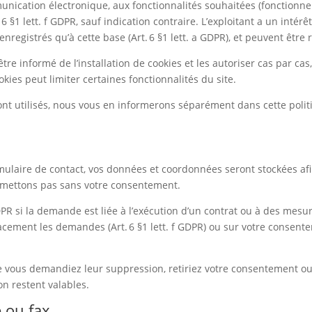
ication électronique, aux fonctionnalités souhaitées (fonctionnels
6 §1 lett. f GDPR, sauf indication contraire. L’exploitant a un intérê
egistrés qu’à cette base (Art. 6 §1 lett. a GDPR), et peuvent être 
re informé de l’installation de cookies et les autoriser cas par cas
kies peut limiter certaines fonctionnalités du site.
s sont utilisés, nous vous en informerons séparément dans cette po
ulaire de contact, vos données et coordonnées seront stockées afi
smettons pas sans votre consentement.
GDPR si la demande est liée à l’exécution d’un contrat ou à des mesur
cacement les demandes (Art. 6 §1 lett. f GDPR) ou sur votre consenteme
vous demandiez leur suppression, retiriez votre consentement ou qu
on restent valables.
 ou fax