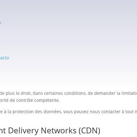
ées ?
que vous nous les fournissez, par exemple via un formulaire de con
o
ent ou avec votre consentement lors de votre visite du site. Il s’
tation, heure d’accès…). Cette collecte s’effectue automatiquement d
rantir le bon fonctionnement du site web. D’autres peuvent être 
acto
es ?
ratuitement des informations sur l’origine, les destinataires et l’
 la suppression de ces données. Si vous avez donné votre consent
 de plus le droit, dans certaines conditions, de demander la limit
orité de contrôle compétente.
ive à la protection des données, vous pouvez nous contacter à tout
nt Delivery Networks (CDN)