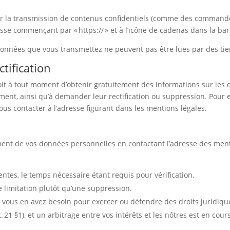
ger la transmission de contenus confidentiels (comme des commandes
esse commençant par « https:// » et à l’icône de cadenas dans la bar
 données que vous transmettez ne peuvent pas être lues par des tie
tification
roit à tout moment d’obtenir gratuitement des informations sur les
aitement, ainsi qu’à demander leur rectification ou suppression. Pour
ous contacter à l’adresse figurant dans les mentions légales.
ent de vos données personnelles en contactant l’adresse des ment
ntes, le temps nécessaire étant requis pour vérification.
ne limitation plutôt qu’une suppression.
vous en avez besoin pour exercer ou défendre des droits juridiqu
. 21 §1), et un arbitrage entre vos intérêts et les nôtres est en cour