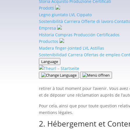
Storia
Acquisto
Produzione
Certificati
Comment recueillons-nous vos donn
Prodotti
Vos données sont collectées, par exemple, lors
Legno giuntato
LVL
Cippato
Sostenibilità
Carriera
Offerte di lavoro
Contatt
D’autres données sont collectées automatiquem
Empresa
(lecteur : navigateur internet, système d’exploi
Historia
Compras
Producción
Certificados
À quoi servons-nous vos données ?
Productos
Madera finger-jointed
LVL
Astillas
Certains des données sont nécessaires pour ga
Sostenibilidad
Carrera
Ofertas de empleo
Cont
d’utilisateur.
Language
Quels droits avez-vous sur vos donné
Vous avez le droit d’obtenir à tout moment et g
pouvez également demander la rectification ou
retirer à tout moment pour l’avenir. Vous avez
et de déposer une réclamation auprès de l’aut
Pour cela, ainsi que pour toute question relat
mentions légales.
2. Hébergement et Conte