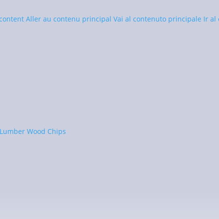
 content
Aller au contenu principal
Vai al contenuto principale
Ir a
alité
s en un coup d’œil
 Lumber
Wood Chips
mple de ce qui arrive à vos données personnelles lorsque vous visi
ier personnellement. Vous trouverez des informations détaillées s
te web
s données sur ce site web ?
ctué par l’exploitant du site web. Vous trouverez ses coordonnées d