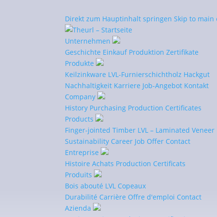
Direkt zum Hauptinhalt springen
Skip to main
Unternehmen
Geschichte
Einkauf
Produktion
Zertifikate
Produkte
Keilzinkware
LVL-Furnierschichtholz
Hackgut
Nachhaltigkeit
Karriere
Job-Angebot
Kontakt
Politique de confidenti
Company
History
Purchasing
Production
Certificates
1. Protection des donnée
Products
Finger-jointed Timber
LVL – Laminated Veneer
Les indications suivantes offrent un aperçu si
Sustainability
Career
Job Offer
Contact
toutes les données permettant de vous identif
Entreprise
politique de confidentialité ci‑dessous.
Histoire
Achats
Production
Certificats
Produits
Collecte de données sur ce si
Bois abouté
LVL
Copeaux
Qui est responsable de la collecte de
Durabilité
Carrière
Offre d'emploi
Contact
Le traitement des données sur ce site est effe
Azienda