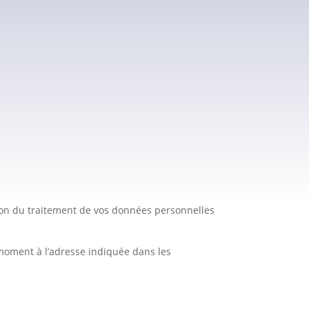
tact.
agit principalement de données techniques
ès votre arrivée sur ce site.
utilisées pour analyser votre comportement
objet de vos données personnelles stockées. Vous
ement pour le traitement, vous pouvez le
ation du traitement de vos données personnelles
 moment à l’adresse indiquée dans les